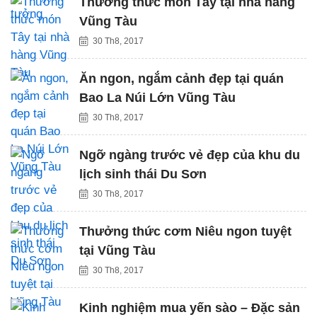
Thưởng thức món Tây tại nhà hàng
Vũng Tàu
30 Th8, 2017
Ăn ngon, ngắm cảnh đẹp tại quán
Bao La Núi Lớn Vũng Tàu
30 Th8, 2017
Ngỡ ngàng trước vẻ đẹp của khu du
lịch sinh thái Du Sơn
30 Th8, 2017
Thưởng thức cơm Niêu ngon tuyệt
tại Vũng Tàu
30 Th8, 2017
Kinh nghiệm mua yến sào – Đặc sản