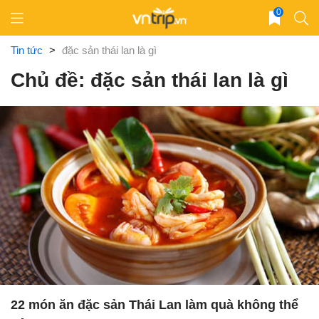
Skip
0
to
content
Tin tức
>
đặc sản thái lan là gì
Chủ đề: đặc sản thái lan là gì
22 món ăn đặc sản Thái Lan làm quà không thể