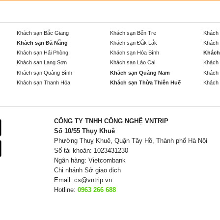
Khách sạn Bắc Giang
Khách sạn Bến Tre
Khách 
Khách sạn Đà Nẵng
Khách sạn Đắk Lắk
Khách 
Khách sạn Hải Phòng
Khách sạn Hòa Bình
Khách
Khách sạn Lạng Sơn
Khách sạn Lào Cai
Khách 
Khách sạn Quảng Bình
Khách sạn Quảng Nam
Khách 
Khách sạn Thanh Hóa
Khách sạn Thừa Thiên Huế
Khách 
CÔNG TY TNHH CÔNG NGHỆ VNTRIP
Số 10/55 Thụy Khuê
Phường Thuỵ Khuê, Quận Tây Hồ, Thành phố Hà Nội
Số tài khoản: 1023431230
Ngân hàng: Vietcombank
Chi nhánh Sở giao dịch
Email:
cs@vntrip.vn
Hotline:
0963 266 688