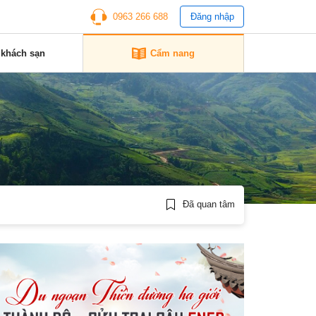
0963 266 688
Đăng nhập
 khách sạn
Cẩm nang
Đã quan tâm