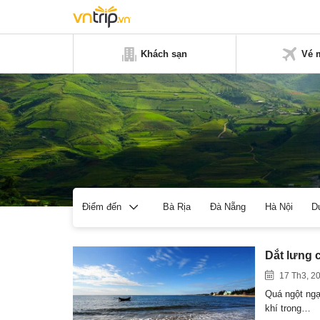
Khách sạn
Vé 
Bà Rịa
Đà Nẵng
Hà Nội
D
Điểm đến
Dắt lưng 
17 Th3, 2
Quá ngột ngạ
khí trong…