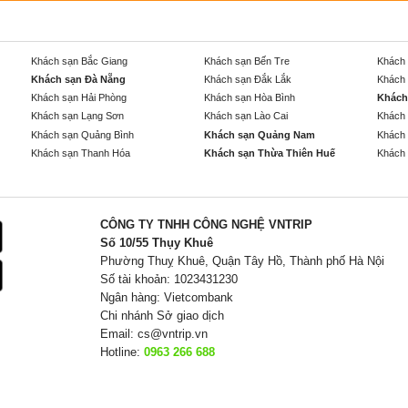
Khách sạn Bắc Giang
Khách sạn Bến Tre
Khách 
Khách sạn Đà Nẵng
Khách sạn Đắk Lắk
Khách 
Khách sạn Hải Phòng
Khách sạn Hòa Bình
Khách
Khách sạn Lạng Sơn
Khách sạn Lào Cai
Khách 
Khách sạn Quảng Bình
Khách sạn Quảng Nam
Khách 
Khách sạn Thanh Hóa
Khách sạn Thừa Thiên Huế
Khách 
CÔNG TY TNHH CÔNG NGHỆ VNTRIP
Số 10/55 Thụy Khuê
Phường Thuỵ Khuê, Quận Tây Hồ, Thành phố Hà Nội
Số tài khoản: 1023431230
Ngân hàng: Vietcombank
Chi nhánh Sở giao dịch
Email:
cs@vntrip.vn
Hotline:
0963 266 688