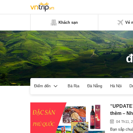
Khách sạn
Vé 
đ
Bà Rịa
Đà Nẵng
Hà Nội
D
Điểm đến
“UPDATE” 
thèm – Nh
04 Th11, 
Bạn sắp chuẩ