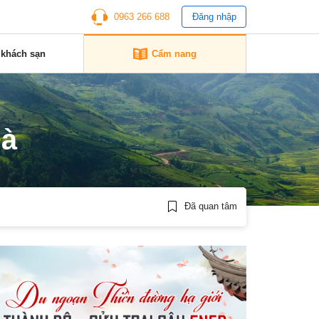
0963 266 688
Đăng nhập
 khách sạn
Cẩm nang
uà
Đã quan tâm