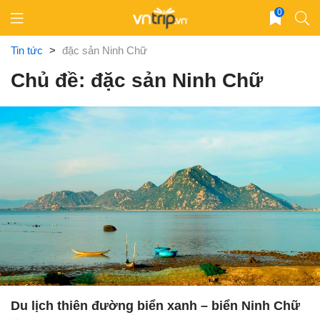
Skip
0
to
content
Tin tức
>
đặc sản Ninh Chữ
Chủ đề: đặc sản Ninh Chữ
Du lịch thiên đường biển xanh – biển Ninh Chữ