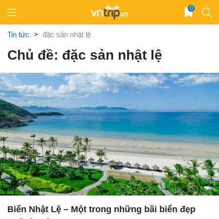
Skip
0
to
content
Tin tức
>
đặc sản nhật lệ
Chủ đề: đặc sản nhật lệ
Biển Nhật Lệ – Một trong những bãi biển đẹp