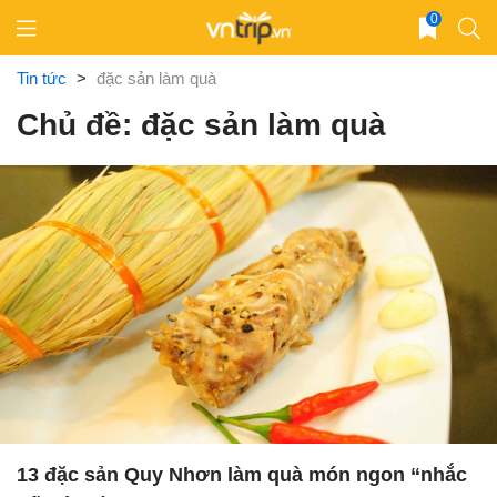
Skip
0
to
content
Tin tức
>
đặc sản làm quà
Chủ đề: đặc sản làm quà
13 đặc sản Quy Nhơn làm quà món ngon “nhắc