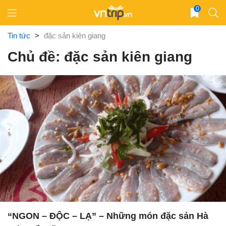
Skip
0
to
content
Tin tức
>
đặc sản kiên giang
Chủ đề: đặc sản kiên giang
“NGON – ĐỘC – LẠ” – Những món đặc sản Hà