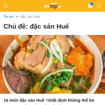
Skip
0
to
content
Tin tức
>
đặc sản Huế
Chủ đề: đặc sản Huế
16 món đặc sản Huế “nhất định không thể bỏ