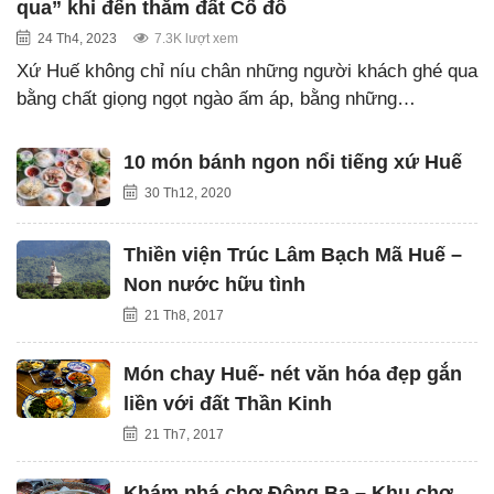
qua” khi đến thăm đất Cố đô
24 Th4, 2023
7.3K lượt xem
Xứ Huế không chỉ níu chân những người khách ghé qua
bằng chất giọng ngọt ngào ấm áp, bằng những…
10 món bánh ngon nổi tiếng xứ Huế
30 Th12, 2020
Thiền viện Trúc Lâm Bạch Mã Huế –
Non nước hữu tình
21 Th8, 2017
Món chay Huế- nét văn hóa đẹp gắn
liền với đất Thần Kinh
21 Th7, 2017
Khám phá chợ Đông Ba – Khu chợ