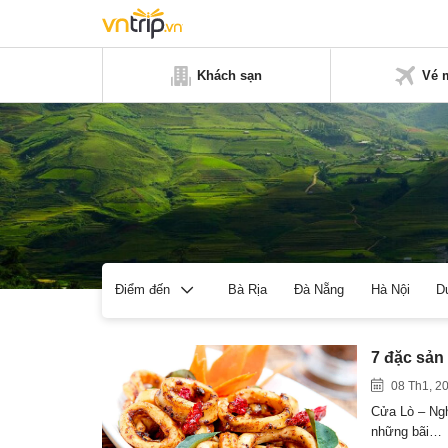
Khách sạn
Vé 
Bà Rịa
Đà Nẵng
Hà Nội
D
Điểm đến
7 đặc sản
08 Th1, 2
Cửa Lò – Ngh
những bãi…