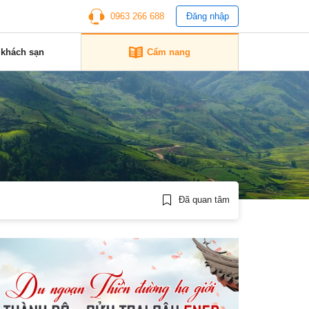
0963 266 688
Đăng nhập
 khách sạn
Cẩm nang
Đã quan tâm