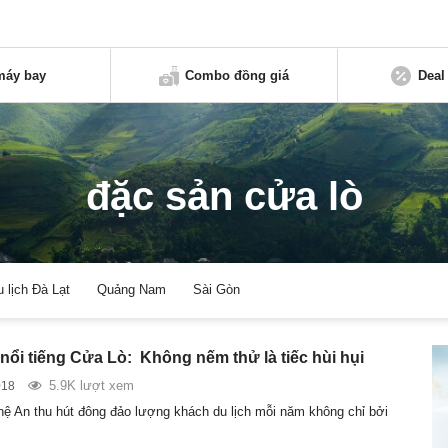
máy bay
Combo đồng giá
Deal
đặc sản cửa lò
u lịch Đà Lạt
Quảng Nam
Sài Gòn
 nổi tiếng Cửa Lò: Không nếm thử là tiếc hùi hụi
5.9K lượt xem
018
ệ An thu hút đông đảo lượng khách du lịch mỗi năm không chỉ bởi