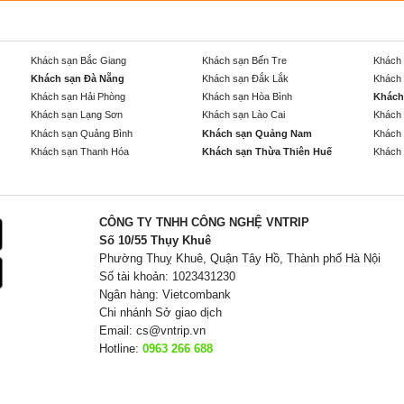
Khách sạn Bắc Giang
Khách sạn Bến Tre
Khách 
Khách sạn Đà Nẵng
Khách sạn Đắk Lắk
Khách 
Khách sạn Hải Phòng
Khách sạn Hòa Bình
Khách
Khách sạn Lạng Sơn
Khách sạn Lào Cai
Khách 
Khách sạn Quảng Bình
Khách sạn Quảng Nam
Khách 
Khách sạn Thanh Hóa
Khách sạn Thừa Thiên Huế
Khách 
CÔNG TY TNHH CÔNG NGHỆ VNTRIP
Số 10/55 Thụy Khuê
Phường Thuỵ Khuê, Quận Tây Hồ, Thành phố Hà Nội
Số tài khoản: 1023431230
Ngân hàng: Vietcombank
Chi nhánh Sở giao dịch
Email:
cs@vntrip.vn
Hotline:
0963 266 688