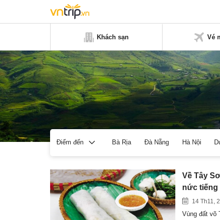
Khách sạn
Vé 
Bà Rịa
Đà Nẵng
Hà Nội
D
Điểm đến
Về Tây Sơ
nức tiếng
14 Th11, 
Vùng đất võ 