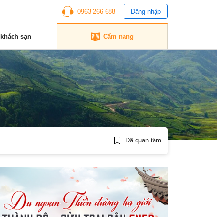
0963 266 688
Đăng nhập
 khách sạn
Cẩm nang
Đã quan tâm