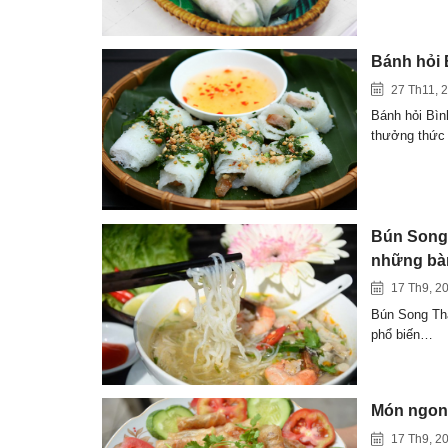
Bánh hỏi 
27 Th11, 
Bánh hỏi Bìn
thưởng thức
Bún Song 
những bàn
17 Th9, 2
Bún Song Thằ
phổ biến…
Món ngon 
17 Th9, 2