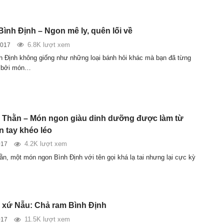
Bình Định – Ngon mê ly, quên lối về
6.8K lượt xem
2017
h Định không giống như những loại bánh hỏi khác mà bạn đã từng
 bởi món…
Thằn – Món ngon giàu dinh dưỡng được làm từ
 tay khéo léo
4.2K lượt xem
017
n, một món ngon Bình Định với tên gọi khá lạ tai nhưng lại cực kỳ
xứ Nẫu: Chả ram Bình Định
11.5K lượt xem
017