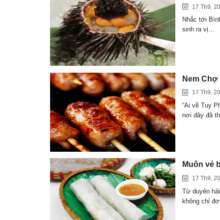
17 Th9, 2
Nhắc tới Bìn
sinh ra vị…
Nem Chợ H
17 Th9, 2
“Ai về Tuy 
nơi đây đã t
Muôn vẻ b
17 Th9, 2
Từ duyên hả
không chỉ đ