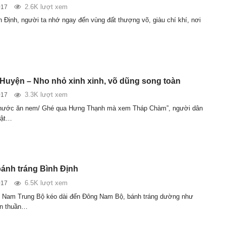
2.6K lượt xem
017
h Định, người ta nhớ ngay đến vùng đất thượng võ, giàu chí khí, nơi
uyện – Nho nhỏ xinh xinh, võ dũng song toàn
3.3K lượt xem
017
Phước ăn nem/ Ghé qua Hưng Thạnh mà xem Tháp Chàm”, người dân
hật…
ánh tráng Bình Định
6.5K lượt xem
017
i Nam Trung Bộ kéo dài đến Đông Nam Bộ, bánh tráng dường như
ơn thuần…