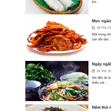
khi…
Mực ngào 
08 Th9, 2
Một trong nhi
sản dồi dào
Ngây ngất
08 Th9, 2
Nói đến du l
thiếu sót…
Nếm thử n