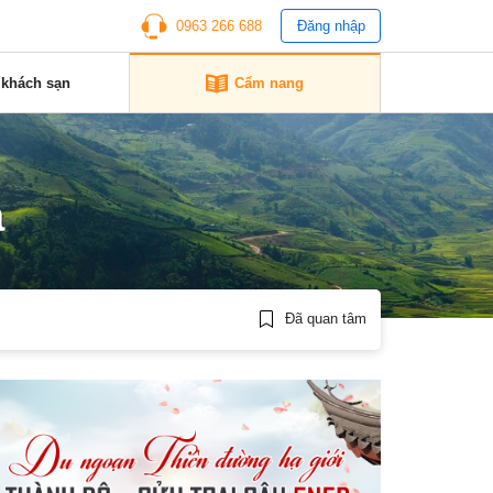
0963 266 688
Đăng nhập
 khách sạn
Cẩm nang
a
Đã quan tâm