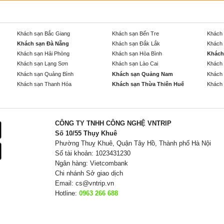
Khách sạn Bắc Giang
Khách sạn Bến Tre
Khách 
Khách sạn Đà Nẵng
Khách sạn Đắk Lắk
Khách 
Khách sạn Hải Phòng
Khách sạn Hòa Bình
Khách
Khách sạn Lạng Sơn
Khách sạn Lào Cai
Khách 
Khách sạn Quảng Bình
Khách sạn Quảng Nam
Khách 
Khách sạn Thanh Hóa
Khách sạn Thừa Thiên Huế
Khách 
CÔNG TY TNHH CÔNG NGHỆ VNTRIP
Số 10/55 Thụy Khuê
Phường Thuỵ Khuê, Quận Tây Hồ, Thành phố Hà Nội
Số tài khoản: 1023431230
Ngân hàng: Vietcombank
Chi nhánh Sở giao dịch
Email:
cs@vntrip.vn
Hotline:
0963 266 688