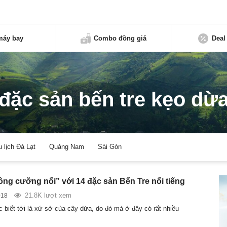
máy bay
Combo đồng giá
Deal
đặc sản bến tre kẹo dừ
u lịch Đà Lạt
Quảng Nam
Sài Gòn
ng cưỡng nổi” với 14 đặc sản Bến Tre nổi tiếng
21.8K lượt xem
018
 biết tới là xứ sở của cây dừa, do đó mà ở đây có rất nhiều