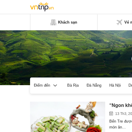
Khách sạn
Vé 
Bà Rịa
Đà Nẵng
Hà Nội
D
Điểm đến
“Ngon khô
13 Th3, 2
Bến Tre được
món ăn…