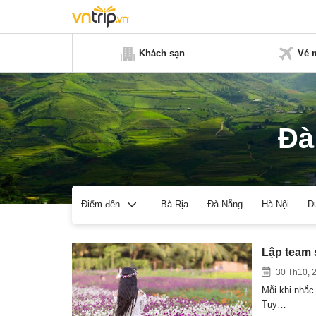
Khách sạn
Vé 
Đà
Bà Rịa
Đà Nẵng
Hà Nội
D
Điểm đến
Lập team 
30 Th10, 
Mỗi khi nhắc 
Tuy…