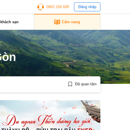
0963 266 688
Đăng nhập
 khách sạn
Cẩm nang
Gòn
Đã quan tâm