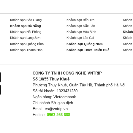
Khách sạn Bắc Giang
Khách sạn Bến Tre
Khách 
Khách sạn Đà Nẵng
Khách sạn Đắk Lắk
Khách 
Khách sạn Hải Phòng
Khách sạn Hòa Bình
Khách
Khách sạn Lạng Sơn
Khách sạn Lào Cai
Khách 
Khách sạn Quảng Bình
Khách sạn Quảng Nam
Khách 
Khách sạn Thanh Hóa
Khách sạn Thừa Thiên Huế
Khách 
CÔNG TY TNHH CÔNG NGHỆ VNTRIP
Số 10/55 Thụy Khuê
Phường Thuỵ Khuê, Quận Tây Hồ, Thành phố Hà Nội
Số tài khoản: 1023431230
Ngân hàng: Vietcombank
Chi nhánh Sở giao dịch
Email:
cs@vntrip.vn
Hotline:
0963 266 688