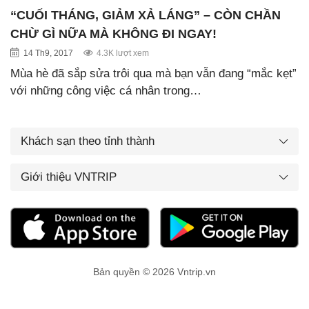
“CUỐI THÁNG, GIẢM XẢ LÁNG” – CÒN CHẦN
CHỪ GÌ NỮA MÀ KHÔNG ĐI NGAY!
14 Th9, 2017
4.3K lượt xem
Mùa hè đã sắp sửa trôi qua mà bạn vẫn đang “mắc kẹt”
với những công việc cá nhân trong…
Khách sạn theo tỉnh thành
Giới thiệu VNTRIP
Bản quyền © 2026 Vntrip.vn