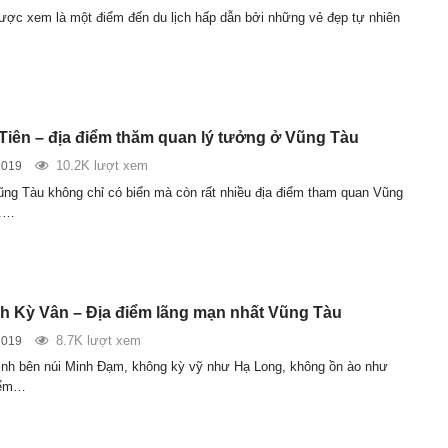
c xem là một điểm đến du lịch hấp dẫn bởi những vẻ đẹp tự nhiên
Tiên – địa điểm thăm quan lý tưởng ở Vũng Tàu
10.2K lượt xem
2019
ng Tàu không chỉ có biển mà còn rất nhiều địa điểm tham quan Vũng
g.…
ch Kỳ Vân – Địa điểm lãng mạn nhất Vũng Tàu
8.7K lượt xem
2019
nh bên núi Minh Đạm, không kỳ vỹ như Hạ Long, không ồn ào như
iểm…