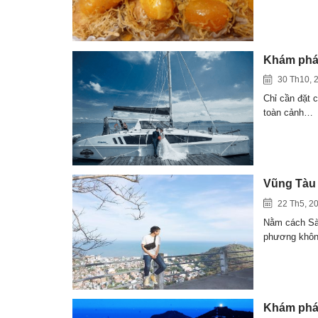
Khám phá 
30 Th10, 
Chỉ cần đặt 
toàn cảnh…
Vũng Tàu c
22 Th5, 2
Nằm cách Sài
phương khôn
Khám phá