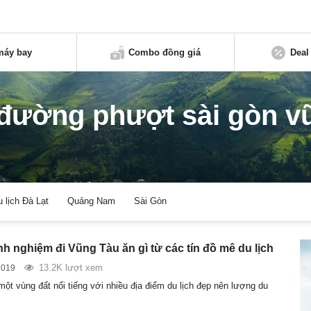
máy bay
Combo đồng giá
Deal
đường phượt sài gòn v
u lịch Đà Lạt
Quảng Nam
Sài Gòn
nh nghiệm đi Vũng Tàu ăn gì từ các tín đồ mê du lịch
13.2K lượt xem
2019
ột vùng đất nổi tiếng với nhiều địa điểm du lịch đẹp nên lượng du