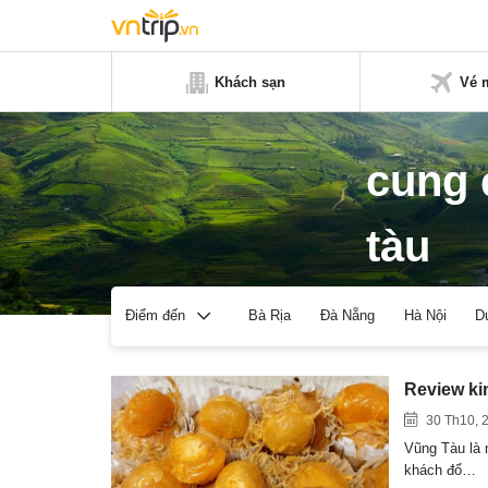
Khách sạn
Vé 
cung 
tàu
Bà Rịa
Đà Nẵng
Hà Nội
D
Điểm đến
Review ki
30 Th10, 
Vũng Tàu là m
khách đổ…