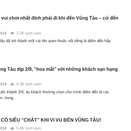
 vui chơi nhất định phải đi khi đến Vũng Tàu – cứ đến
3.2K lượt xem
2019
âu đã trở thành một cái tên quen thuộc nổi tiếng là điểm đến hấp
ũng Tàu dịp 2/9, “hoa mắt” với những khách sạn hạng
4.3K lượt xem
2019
Quốc khánh 2/9, du khách thường chọn cho mình điểm đến là các
ển, trong…
CỔ SIÊU “CHẤT” KHI VI VU ĐẾN VŨNG TÀU!
5.4K lượt xem
2019