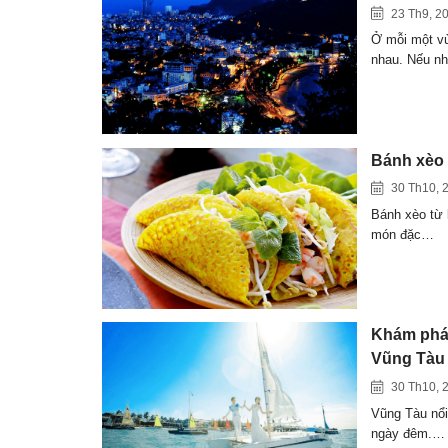
23 Th9, 2
Ở mỗi một vù
nhau. Nếu 
Bánh xèo 
30 Th10, 
Bánh xèo từ 
món đặc…
Khám phá 
Vũng Tàu
30 Th10, 
Vũng Tàu nổi 
ngày đêm.…