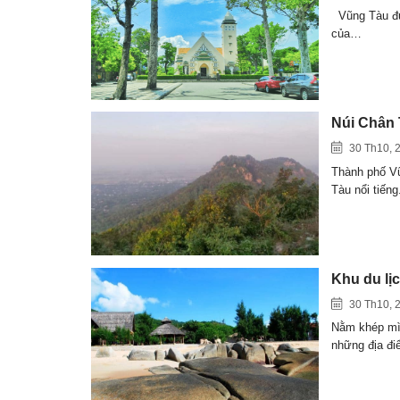
Vũng Tàu đượ
của…
Núi Chân 
30 Th10, 
Thành phố Vũ
Tàu nổi tiến
Khu du lị
30 Th10, 
Nằm khép mì
những địa đ