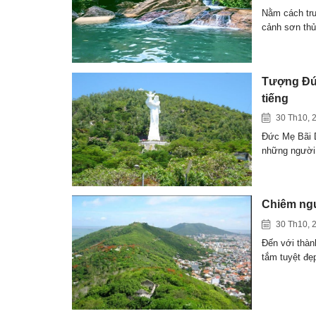
Nằm cách tr
cảnh sơn th
Tượng Đức
tiếng
30 Th10, 
Đức Mẹ Bãi D
những ngườ
Chiêm ng
30 Th10, 
Đến với thàn
tắm tuyệt đ