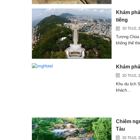
Khám phá 
tiếng
30 Th10, 
Tượng Chúa K
không thể th
Khám phá 
30 Th10, 
Khu du lịch 
khách…
Chiêm ngư
Tàu
30 Th10, 