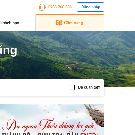
0963 266 688
Đăng nhập
 khách sạn
Cẩm nang
ũng
Đã quan tâm