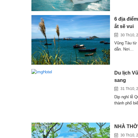
6 địa điểm
ắt sẽ vui
30 Th10, 
Vũng Tàu từ l
dẫn. Nơi…
Du lịch V
sang
31 Th10, 
Dịp nghỉ lễ 
thành phố bi
NHÀ THỜ 
30 Th10, 