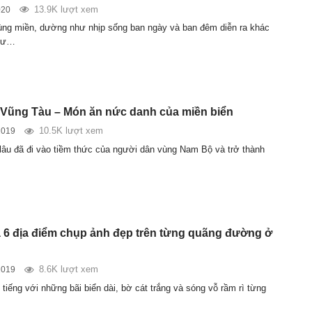
13.9K lượt xem
020
ng miền, dường như nhịp sống ban ngày và ban đêm diễn ra khác
như…
Vũng Tàu – Món ăn nức danh của miền biển
10.5K lượt xem
2019
lâu đã đi vào tiềm thức của người dân vùng Nam Bộ và trở thành
6 địa điểm chụp ảnh đẹp trên từng quãng đường ở
8.6K lượt xem
2019
tiếng với những bãi biển dài, bờ cát trắng và sóng vỗ rầm rì từng