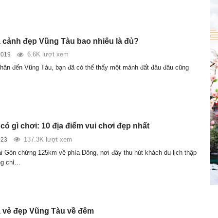
cảnh đẹp Vũng Tàu bao nhiêu là đủ?
6.6K lượt xem
2019
chân đến Vũng Tàu, bạn đã có thể thấy một mảnh đất đâu đâu cũng
ó gì chơi: 10 địa điểm vui chơi đẹp nhất
137.3K lượt xem
023
 Gòn chừng 125km về phía Đông, nơi đây thu hút khách du lịch thập
g chỉ…
 vẻ đẹp Vũng Tàu về đêm