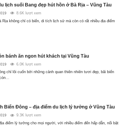
du lịch suối Bang đẹp hút hồn ở Bà Rịa – Vũng Tàu
8.6K lượt xem
2019
Rịa không chỉ có biển, di tích lịch sử mà còn có rất nhiều địa điểm
 bánh ăn ngon hút khách tại Vũng Tàu
6.0K lượt xem
2019
ng chỉ lôi cuốn bởi những cảnh quan thiên nhiên tươi đẹp, bãi biển
 còn…
ch Biển Đông – địa điểm du lịch lý tưởng ở Vũng Tàu
9.3K lượt xem
2019
địa điểm lý tưởng cho mọi người, với nhiều điểm đến hấp dẫn, nổi bật