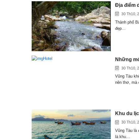
Địa điểm 
30 Th10, 
Thành phố Bà 
đẹp…
Những món
30 Th10, 
Vũng Tàu khô
nên thơ, mà
Khu du lị
30 Th10, 
Vũng Tàu là 
là khu…