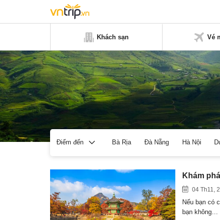
Khách sạn
Vé 
Bà Rịa
Đà Nẵng
Hà Nội
D
Điểm đến
Khám phá
04 Th11, 
Nếu bạn có c
bạn không…