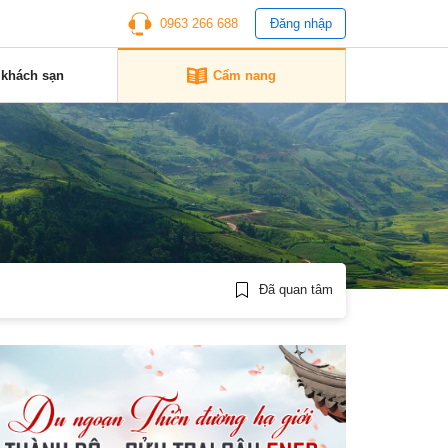
0963 266 688
Đăng nhập
 khách sạn
Cẩm nang
Đã quan tâm