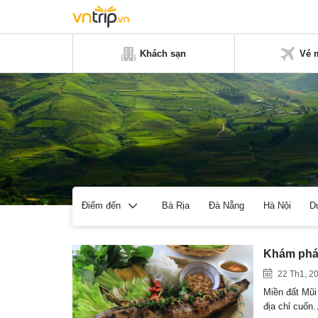
Khách sạn
Vé 
Bà Rịa
Đà Nẵng
Hà Nội
D
Điểm đến
Khám phá
22 Th1, 2
Miền đất Mũi
địa chỉ cuốn