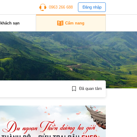
0963 266 688
Đăng nhập
 khách sạn
Cẩm nang
Đã quan tâm