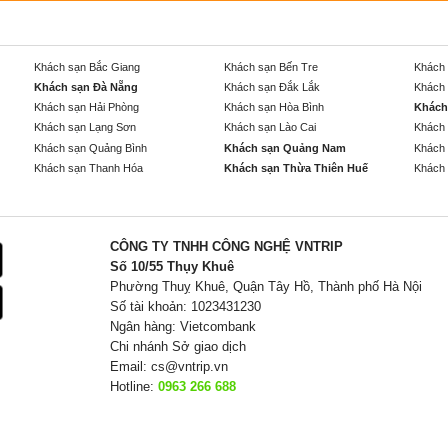
Khách sạn Bắc Giang
Khách sạn Bến Tre
Khách 
Khách sạn Đà Nẵng
Khách sạn Đắk Lắk
Khách 
Khách sạn Hải Phòng
Khách sạn Hòa Bình
Khách
Khách sạn Lạng Sơn
Khách sạn Lào Cai
Khách 
Khách sạn Quảng Bình
Khách sạn Quảng Nam
Khách 
Khách sạn Thanh Hóa
Khách sạn Thừa Thiên Huế
Khách 
CÔNG TY TNHH CÔNG NGHỆ VNTRIP
Số 10/55 Thụy Khuê
Phường Thuỵ Khuê, Quận Tây Hồ, Thành phố Hà Nội
Số tài khoản: 1023431230
Ngân hàng: Vietcombank
Chi nhánh Sở giao dịch
Email:
cs@vntrip.vn
Hotline:
0963 266 688