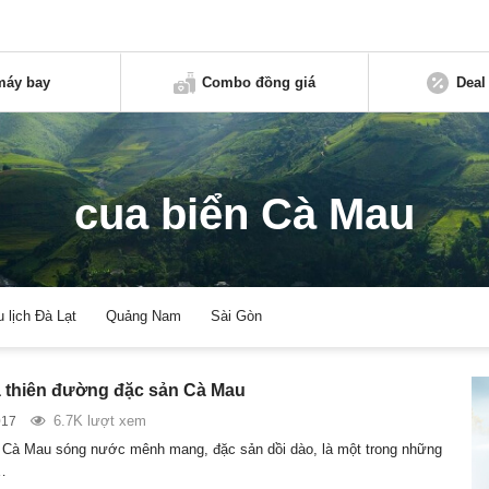
máy bay
Combo đồng giá
Deal
cua biển Cà Mau
u lịch Đà Lạt
Quảng Nam
Sài Gòn
 thiên đường đặc sản Cà Mau
6.7K lượt xem
017
 Cà Mau sóng nước mênh mang, đặc sản dồi dào, là một trong những
…