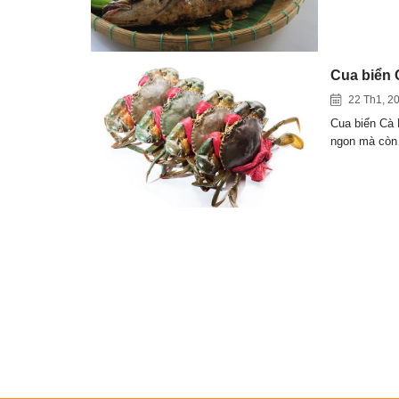
Cua biển 
22 Th1, 2
Cua biển Cà 
ngon mà cò