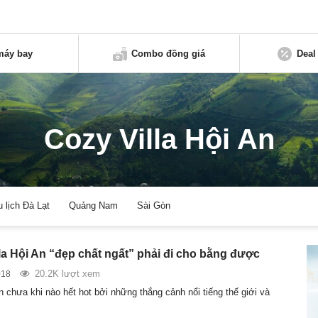
máy bay
Combo đồng giá
Deal
Cozy Villa Hội An
u lịch Đà Lạt
Quảng Nam
Sài Gòn
lla Hội An “đẹp chất ngất” phải đi cho bằng được
20.2K lượt xem
018
n chưa khi nào hết hot bởi những thắng cảnh nổi tiếng thế giới và
…