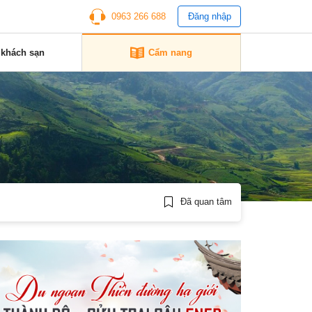
0963 266 688
Đăng nhập
 khách sạn
Cẩm nang
Đã quan tâm