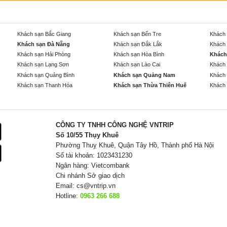
Khách sạn Bắc Giang
Khách sạn Bến Tre
Khách 
Khách sạn Đà Nẵng
Khách sạn Đắk Lắk
Khách 
Khách sạn Hải Phòng
Khách sạn Hòa Bình
Khách
Khách sạn Lạng Sơn
Khách sạn Lào Cai
Khách 
Khách sạn Quảng Bình
Khách sạn Quảng Nam
Khách 
Khách sạn Thanh Hóa
Khách sạn Thừa Thiên Huế
Khách 
CÔNG TY TNHH CÔNG NGHỆ VNTRIP
Số 10/55 Thụy Khuê
Phường Thuỵ Khuê, Quận Tây Hồ, Thành phố Hà Nội
Số tài khoản: 1023431230
Ngân hàng: Vietcombank
Chi nhánh Sở giao dịch
Email:
cs@vntrip.vn
Hotline:
0963 266 688