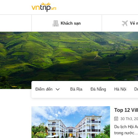
Khách sạn
Vé 
Bà Rịa
Đà Nẵng
Hà Nội
D
Điểm đến
Top 12 Vi
30 Th3, 2
Du lịch Hội A
trong nước