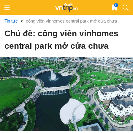
Skip
0
to
content
Tin tức
>
công viên vinhomes central park mở cửa chưa
Chủ đề: công viên vinhomes
central park mở cửa chưa