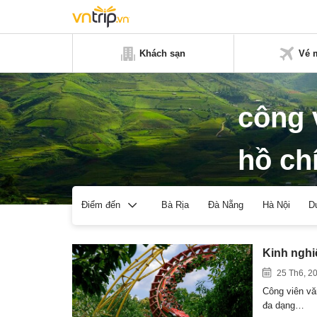
Khách sạn
Vé 
công 
hồ ch
Bà Rịa
Đà Nẵng
Hà Nội
D
Điểm đến
Kinh nghi
25 Th6, 2
Công viên vă
đa dạng…