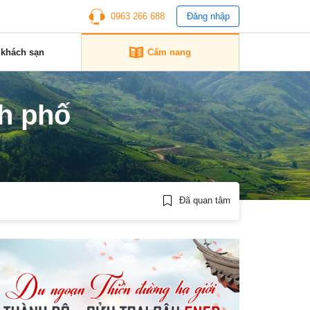
0963 266 688
Đăng nhập
 khách sạn
Cẩm nang
h phố
Đã quan tâm