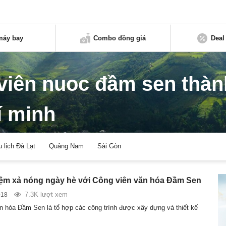
máy bay
Combo đồng giá
Deal
viên nuoc đầm sen thàn
í minh
u lịch Đà Lạt
Quảng Nam
Sài Gòn
ệm xả nóng ngày hè với Công viên văn hóa Đầm Sen
7.3K lượt xem
018
n hóa Đầm Sen là tổ hợp các công trình được xây dựng và thiết kế