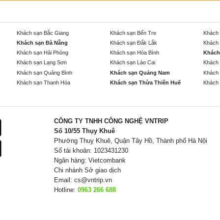
Khách sạn Bắc Giang
Khách sạn Bến Tre
Khách 
Khách sạn Đà Nẵng
Khách sạn Đắk Lắk
Khách 
Khách sạn Hải Phòng
Khách sạn Hòa Bình
Khách
Khách sạn Lạng Sơn
Khách sạn Lào Cai
Khách 
Khách sạn Quảng Bình
Khách sạn Quảng Nam
Khách 
Khách sạn Thanh Hóa
Khách sạn Thừa Thiên Huế
Khách 
CÔNG TY TNHH CÔNG NGHỆ VNTRIP
Số 10/55 Thụy Khuê
Phường Thuỵ Khuê, Quận Tây Hồ, Thành phố Hà Nội
Số tài khoản: 1023431230
Ngân hàng: Vietcombank
Chi nhánh Sở giao dịch
Email:
cs@vntrip.vn
Hotline:
0963 266 688