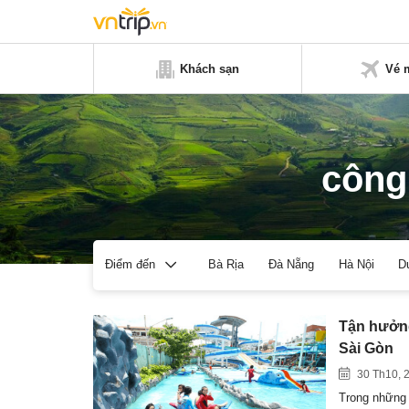
Khách sạn
Vé 
công
Bà Rịa
Đà Nẵng
Hà Nội
D
Điểm đến
Tận hưởng
Sài Gòn
30 Th10, 
Trong những 