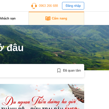
0963 266 688
Đăng nhập
 khách sạn
Cẩm nang
ở đâu
Đã quan tâm