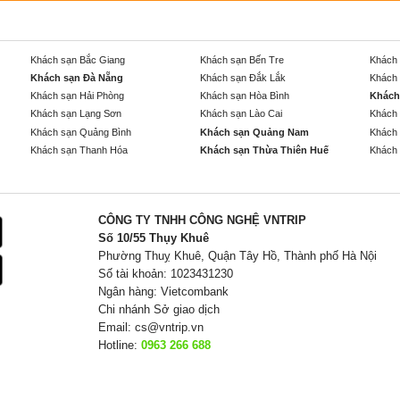
Khách sạn Bắc Giang
Khách sạn Bến Tre
Khách 
Khách sạn Đà Nẵng
Khách sạn Đắk Lắk
Khách 
Khách sạn Hải Phòng
Khách sạn Hòa Bình
Khách
Khách sạn Lạng Sơn
Khách sạn Lào Cai
Khách 
Khách sạn Quảng Bình
Khách sạn Quảng Nam
Khách 
Khách sạn Thanh Hóa
Khách sạn Thừa Thiên Huế
Khách 
CÔNG TY TNHH CÔNG NGHỆ VNTRIP
Số 10/55 Thụy Khuê
Phường Thuỵ Khuê, Quận Tây Hồ, Thành phố Hà Nội
Số tài khoản: 1023431230
Ngân hàng: Vietcombank
Chi nhánh Sở giao dịch
Email:
cs@vntrip.vn
Hotline:
0963 266 688