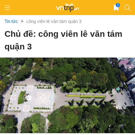
Skip
0
to
content
Tin tức
>
công viên lê văn tám quận 3
Chủ đề: công viên lê văn tám
quận 3