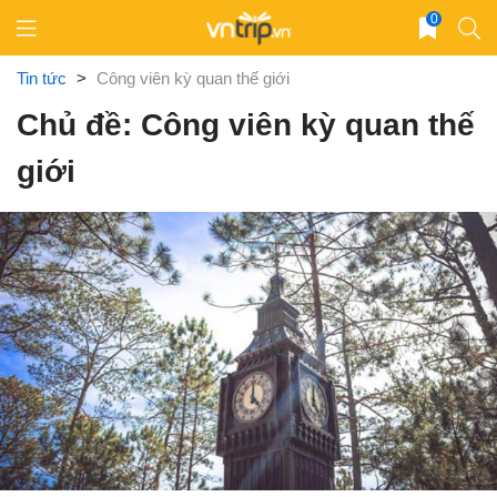
Skip
0
to
content
Tin tức
>
Công viên kỳ quan thế giới
Chủ đề: Công viên kỳ quan thế
giới