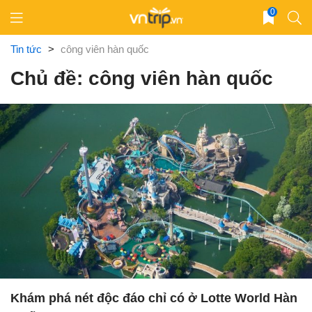
Skip
0
to
content
Tin tức
>
công viên hàn quốc
Chủ đề: công viên hàn quốc
Khám phá nét độc đáo chỉ có ở Lotte World Hàn