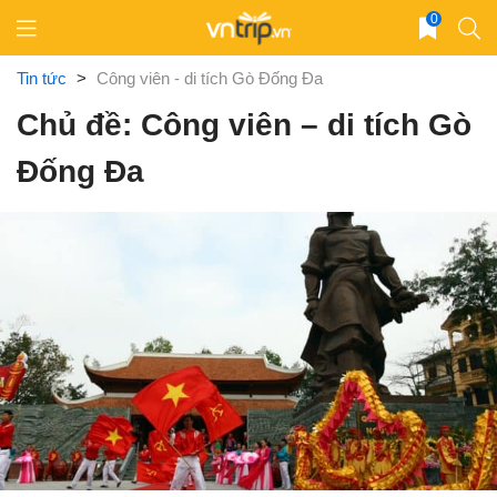
Skip
0
to
content
Tin tức
>
Công viên - di tích Gò Đống Đa
Chủ đề: Công viên – di tích Gò
Đống Đa