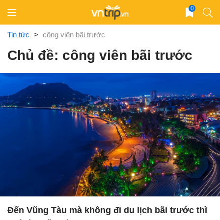
Skip
0
to
content
Tin tức
>
công viên bãi trước
Chủ đề: công viên bãi trước
Đến Vũng Tàu mà không đi du lịch bãi trước thì