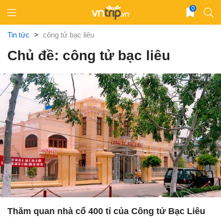
Skip
0
to
content
Tin tức
>
công tử bạc liêu
Chủ đề: công tử bạc liêu
Thăm quan nhà cổ 400 tỉ của Công tử Bạc Liêu