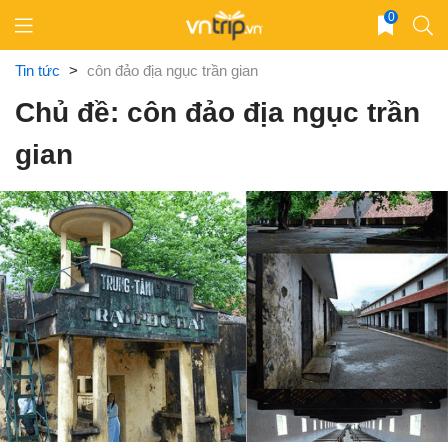
Skip
0
to
content
Tin tức
>
côn đảo địa ngục trần gian
Chủ đề: côn đảo địa ngục trần
gian