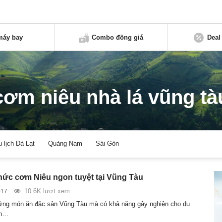
máy bay
Combo đồng giá
Deal
cơm niêu nhà lá vũng tà
u lịch Đà Lạt
Quảng Nam
Sài Gòn
ức cơm Niêu ngon tuyệt tại Vũng Tàu
10.6K lượt xem
017
ững món ăn đặc sản Vũng Tàu mà có khả năng gây nghiện cho du
ến…