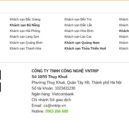
Khách sạn Bắc Giang
Khách sạn Bến Tre
Khách 
Khách sạn Đà Nẵng
Khách sạn Đắk Lắk
Khách 
Khách sạn Hải Phòng
Khách sạn Hòa Bình
Khách
Khách sạn Lạng Sơn
Khách sạn Lào Cai
Khách 
Khách sạn Quảng Bình
Khách sạn Quảng Nam
Khách 
Khách sạn Thanh Hóa
Khách sạn Thừa Thiên Huế
Khách 
CÔNG TY TNHH CÔNG NGHỆ VNTRIP
Số 10/55 Thụy Khuê
Phường Thuỵ Khuê, Quận Tây Hồ, Thành phố Hà Nội
Số tài khoản: 1023431230
Ngân hàng: Vietcombank
Chi nhánh Sở giao dịch
Email:
cs@vntrip.vn
Hotline:
0963 266 688