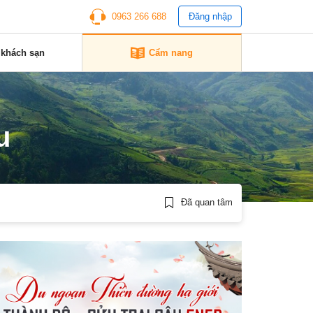
0963 266 688
Đăng nhập
 khách sạn
Cẩm nang
u
Đã quan tâm