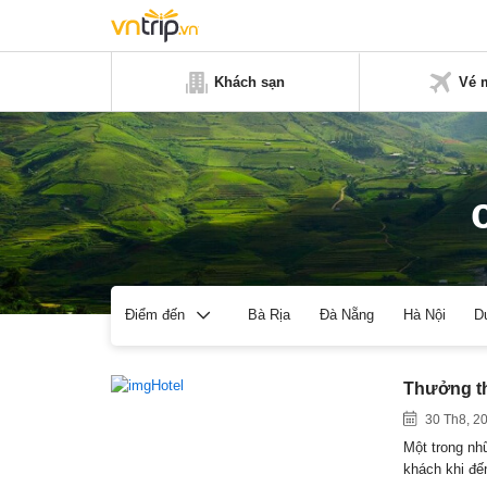
Khách sạn
Vé 
Bà Rịa
Đà Nẵng
Hà Nội
D
Điểm đến
Thưởng th
30 Th8, 2
Một trong nh
khách khi đ