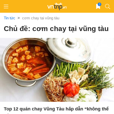
Skip
0
to
content
Tin tức
>
cơm chay tại vũng tàu
Chủ đề: cơm chay tại vũng tàu
Top 12 quán chay Vũng Tàu hấp dẫn “không thể