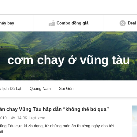
máy bay
Combo đồng giá
Deal
cơm chay ở vũng tàu
u lịch Đà Lạt
Quảng Nam
Sài Gòn
án chay Vũng Tàu hấp dẫn “không thể bỏ qua”
14.9K lượt xem
2019
ng Tàu cực kì đa dạng, từ những món ăn thường ngày cho tới
hải…