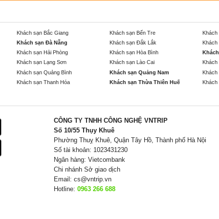
Khách sạn Bắc Giang
Khách sạn Bến Tre
Khách 
Khách sạn Đà Nẵng
Khách sạn Đắk Lắk
Khách 
Khách sạn Hải Phòng
Khách sạn Hòa Bình
Khách
Khách sạn Lạng Sơn
Khách sạn Lào Cai
Khách 
Khách sạn Quảng Bình
Khách sạn Quảng Nam
Khách 
Khách sạn Thanh Hóa
Khách sạn Thừa Thiên Huế
Khách 
CÔNG TY TNHH CÔNG NGHỆ VNTRIP
Số 10/55 Thụy Khuê
Phường Thuỵ Khuê, Quận Tây Hồ, Thành phố Hà Nội
Số tài khoản: 1023431230
Ngân hàng: Vietcombank
Chi nhánh Sở giao dịch
Email:
cs@vntrip.vn
Hotline:
0963 266 688