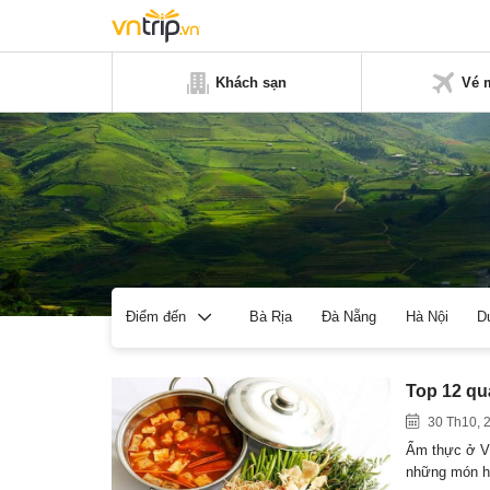
Khách sạn
Vé 
Bà Rịa
Đà Nẵng
Hà Nội
D
Điểm đến
Top 12 qu
30 Th10, 
Ẩm thực ở Vũ
những món 