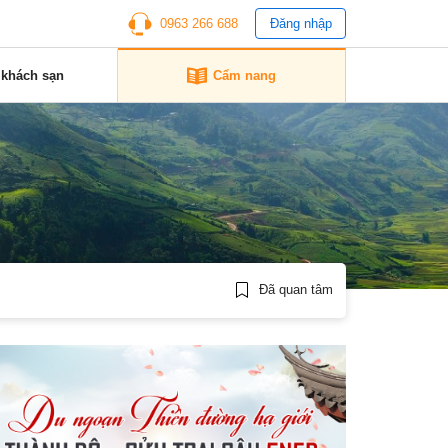
0963 266 688
Đăng nhập
 khách sạn
Cẩm nang
Đã quan tâm