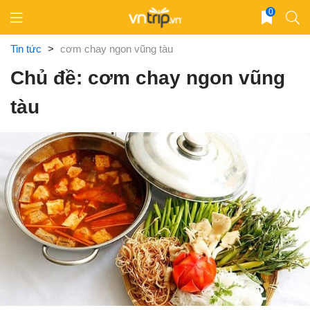
Skip
0
to
content
Tin tức
>
cơm chay ngon vũng tàu
Chủ đề: cơm chay ngon vũng
tàu