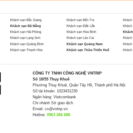
Khách sạn Bắc Giang
Khách sạn Bến Tre
Khách 
Khách sạn Đà Nẵng
Khách sạn Đắk Lắk
Khách 
Khách sạn Hải Phòng
Khách sạn Hòa Bình
Khách
Khách sạn Lạng Sơn
Khách sạn Lào Cai
Khách 
Khách sạn Quảng Bình
Khách sạn Quảng Nam
Khách 
Khách sạn Thanh Hóa
Khách sạn Thừa Thiên Huế
Khách 
CÔNG TY TNHH CÔNG NGHỆ VNTRIP
Số 10/55 Thụy Khuê
Phường Thuỵ Khuê, Quận Tây Hồ, Thành phố Hà Nội
Số tài khoản: 1023431230
Ngân hàng: Vietcombank
Chi nhánh Sở giao dịch
Email:
cs@vntrip.vn
Hotline:
0963 266 688