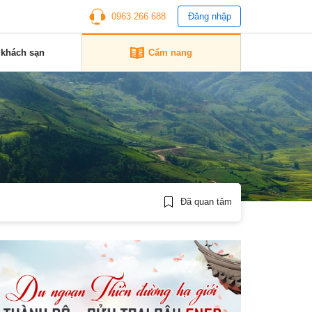
0963 266 688
Đăng nhập
 khách sạn
Cẩm nang
Đã quan tâm