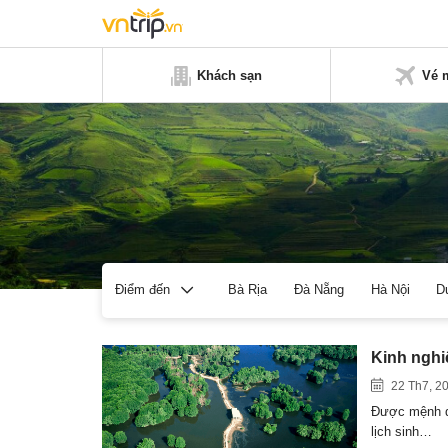
Khách sạn
Vé 
Bà Rịa
Đà Nẵng
Hà Nội
D
Điểm đến
Kinh nghi
22 Th7, 2
Được mệnh da
lịch sinh…