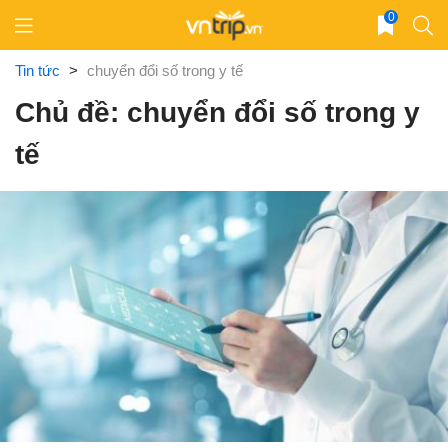
Skip
0
to
content
Tin tức
>
chuyển đổi số trong y tế
Chủ đề: chuyển đổi số trong y
tế