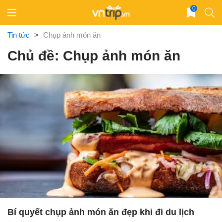
Skip
0
to
content
Tin tức
>
Chụp ảnh món ăn
Chủ đề: Chụp ảnh món ăn
Bí quyết chụp ảnh món ăn đẹp khi đi du lịch