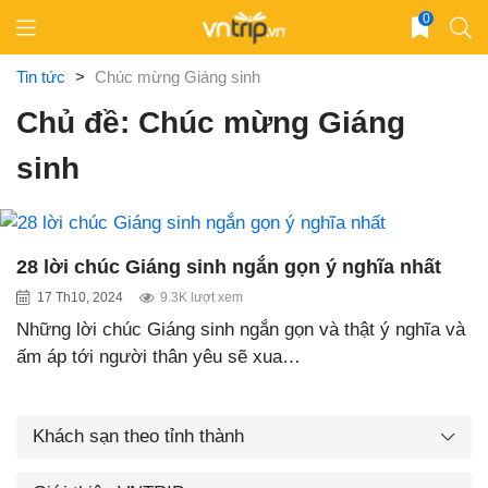
Skip
0
to
content
Tin tức
>
Chúc mừng Giáng sinh
Chủ đề: Chúc mừng Giáng
sinh
28 lời chúc Giáng sinh ngắn gọn ý nghĩa nhất
17 Th10, 2024
9.3K lượt xem
Những lời chúc Giáng sinh ngắn gọn và thật ý nghĩa và
ấm áp tới người thân yêu sẽ xua…
Khách sạn theo tỉnh thành