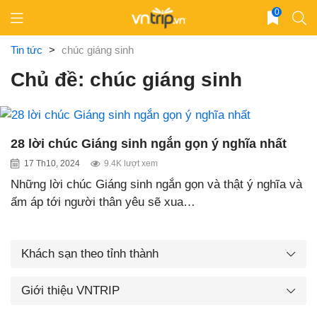
Skip
0
to
content
Tin tức
>
chúc giáng sinh
Chủ đề: chúc giáng sinh
28 lời chúc Giáng sinh ngắn gọn ý nghĩa nhất
17 Th10, 2024
9.4K lượt xem
Những lời chúc Giáng sinh ngắn gọn và thật ý nghĩa và
ấm áp tới người thân yêu sẽ xua…
Khách sạn theo tỉnh thành
Giới thiệu VNTRIP