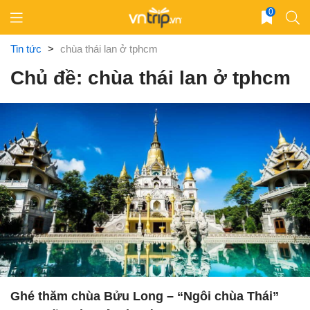
Skip
0
to
content
Tin tức
>
chùa thái lan ở tphcm
Chủ đề: chùa thái lan ở tphcm
Ghé thăm chùa Bửu Long – “Ngôi chùa Thái”