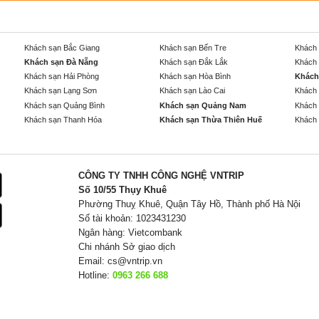
Khách sạn Bắc Giang
Khách sạn Bến Tre
Khách 
Khách sạn Đà Nẵng
Khách sạn Đắk Lắk
Khách 
Khách sạn Hải Phòng
Khách sạn Hòa Bình
Khách
Khách sạn Lạng Sơn
Khách sạn Lào Cai
Khách 
Khách sạn Quảng Bình
Khách sạn Quảng Nam
Khách 
Khách sạn Thanh Hóa
Khách sạn Thừa Thiên Huế
Khách 
CÔNG TY TNHH CÔNG NGHỆ VNTRIP
Số 10/55 Thụy Khuê
Phường Thuỵ Khuê, Quận Tây Hồ, Thành phố Hà Nội
Số tài khoản: 1023431230
Ngân hàng: Vietcombank
Chi nhánh Sở giao dịch
Email:
cs@vntrip.vn
Hotline:
0963 266 688