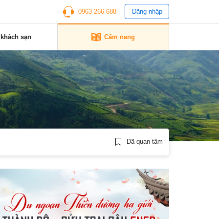
0963 266 688
Đăng nhập
 khách sạn
Cẩm nang
Đã quan tâm