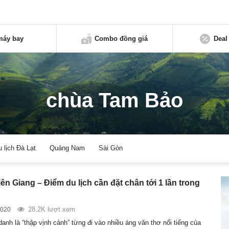
máy bay
Combo đồng giá
Deal
chùa Tam Bảo
u lịch Đà Lạt
Quảng Nam
Sài Gòn
ên Giang – Điểm du lịch cần đặt chân tới 1 lần trong
28.2K lượt xem
2020
nh là “thập vịnh cảnh” từng đi vào nhiều áng văn thơ nổi tiếng của