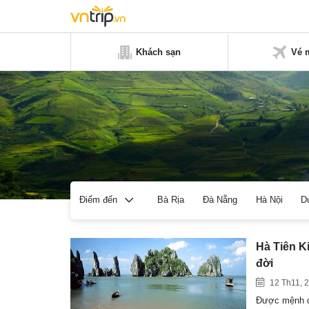
Khách sạn
Vé 
Bà Rịa
Đà Nẵng
Hà Nội
D
Điểm đến
Hà Tiên Ki
đời
12 Th11, 
Được mệnh da