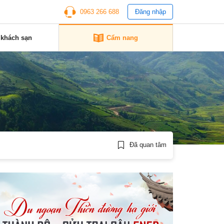
0963 266 688
Đăng nhập
 khách sạn
Cẩm nang
Đã quan tâm