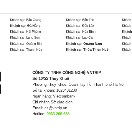
Khách sạn Bắc Giang
Khách sạn Bến Tre
Khách 
Khách sạn Đà Nẵng
Khách sạn Đắk Lắk
Khách 
Khách sạn Hải Phòng
Khách sạn Hòa Bình
Khách
Khách sạn Lạng Sơn
Khách sạn Lào Cai
Khách 
Khách sạn Quảng Bình
Khách sạn Quảng Nam
Khách 
Khách sạn Thanh Hóa
Khách sạn Thừa Thiên Huế
Khách 
CÔNG TY TNHH CÔNG NGHỆ VNTRIP
Số 10/55 Thụy Khuê
Phường Thuỵ Khuê, Quận Tây Hồ, Thành phố Hà Nội
Số tài khoản: 1023431230
Ngân hàng: Vietcombank
Chi nhánh Sở giao dịch
Email:
cs@vntrip.vn
Hotline:
0963 266 688