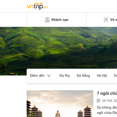
Khách sạn
Vé 
Bà Rịa
Đà Nẵng
Hà Nội
D
Điểm đến
7 ngôi ch
09 Th8, 2
Dù không đô
ngôi chùa Đ