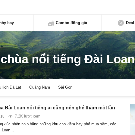
máy bay
Combo đồng giá
Deal
chùa nổi tiếng Đài Loan
u lịch Đà Lạt
Quảng Nam
Sài Gòn
ùa Đài Loan nổi tiếng ai cũng nên ghé thăm một lần
7.2K lượt xem
018
ng đúc nhộn nhịp bằng những khu chợ đêm hay phố mua sắm, các
ài Loan…