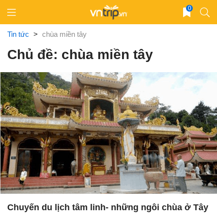
Skip
0
to
content
Tin tức
>
chùa miền tây
Chủ đề: chùa miền tây
Chuyến du lịch tâm linh- những ngôi chùa ở Tây