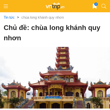
Skip
0
to
content
Tin tức
>
chùa long khánh quy nhơn
Chủ đề: chùa long khánh quy
nhơn