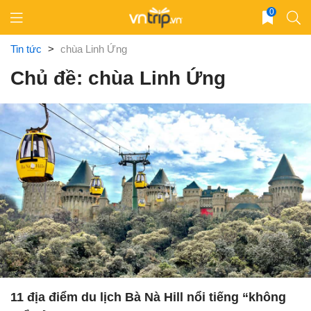
Skip
0
to
content
Tin tức
>
chùa Linh Ứng
Chủ đề: chùa Linh Ứng
11 địa điểm du lịch Bà Nà Hill nổi tiếng “không