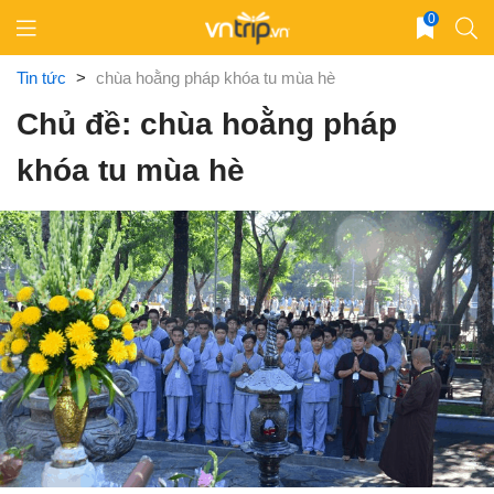
Skip
0
to
content
Tin tức
>
chùa hoằng pháp khóa tu mùa hè
Chủ đề: chùa hoằng pháp
khóa tu mùa hè