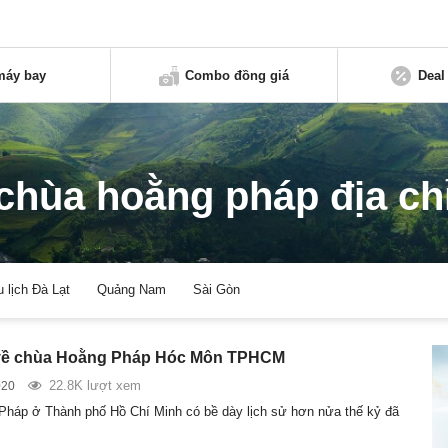
máy bay
Combo đồng giá
Deal
chùa hoằng pháp địa ch
u lịch Đà Lạt
Quảng Nam
Sài Gòn
 về chùa Hoằng Pháp Hóc Môn TPHCM
22.8K lượt xem
020
háp ở Thành phố Hồ Chí Minh có bề dày lịch sử hơn nửa thế kỷ đã