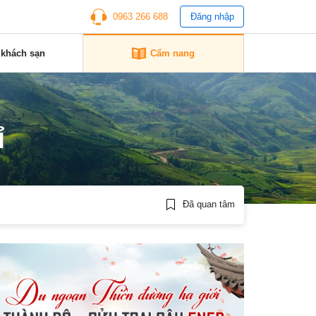
0963 266 688
Đăng nhập
 khách sạn
Cẩm nang
ỉ
Đã quan tâm