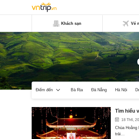
Khách sạn
Vé 
Bà Rịa
Đà Nẵng
Hà Nội
D
Điểm đến
Tìm hiểu
18 Th6, 2
Chùa Hoằng P
trải…