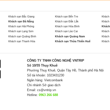
Khách sạn Bắc Giang
Khách sạn Bến Tre
Khách 
Khách sạn Đà Nẵng
Khách sạn Đắk Lắk
Khách 
Khách sạn Hải Phòng
Khách sạn Hòa Bình
Khách
Khách sạn Lạng Sơn
Khách sạn Lào Cai
Khách 
Khách sạn Quảng Bình
Khách sạn Quảng Nam
Khách 
Khách sạn Thanh Hóa
Khách sạn Thừa Thiên Huế
Khách 
CÔNG TY TNHH CÔNG NGHỆ VNTRIP
Số 10/55 Thụy Khuê
Phường Thuỵ Khuê, Quận Tây Hồ, Thành phố Hà Nội
Số tài khoản: 1023431230
Ngân hàng: Vietcombank
Chi nhánh Sở giao dịch
Email:
cs@vntrip.vn
Hotline:
0963 266 688