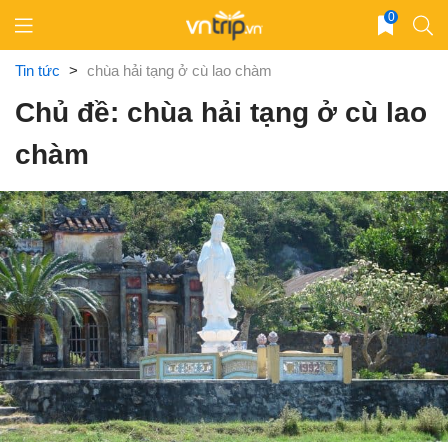
Skip
0
to
content
Tin tức
>
chùa hải tạng ở cù lao chàm
Chủ đề: chùa hải tạng ở cù lao
chàm