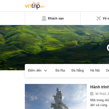
Khách sạn
Vé 
Bà Rịa
Đà Nẵng
Hà Nội
D
Điểm đến
Hành trìn
30 Th10, 
Một trong nh
đời và cùng