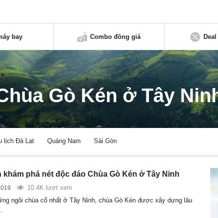
máy bay
Combo đồng giá
Deal
Chùa Gò Kén ở Tây Nin
u lịch Đà Lạt
Quảng Nam
Sài Gòn
h khám phá nét độc đáo Chùa Gò Kén ở Tây Ninh
10.4K lượt xem
2019
ững ngôi chùa cổ nhất ở Tây Ninh, chùa Gò Kén được xây dựng lâu
…