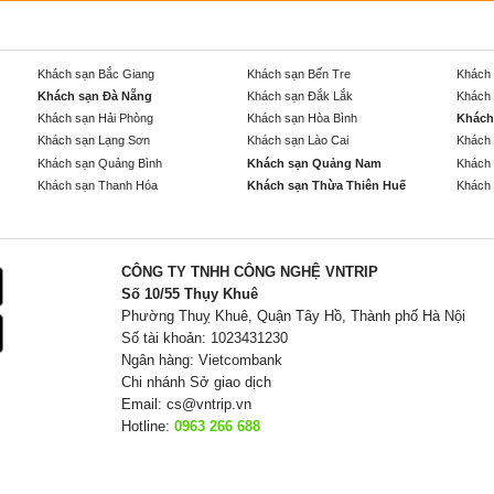
Khách sạn Bắc Giang
Khách sạn Bến Tre
Khách 
Khách sạn Đà Nẵng
Khách sạn Đắk Lắk
Khách 
Khách sạn Hải Phòng
Khách sạn Hòa Bình
Khách
Khách sạn Lạng Sơn
Khách sạn Lào Cai
Khách 
Khách sạn Quảng Bình
Khách sạn Quảng Nam
Khách 
Khách sạn Thanh Hóa
Khách sạn Thừa Thiên Huế
Khách 
CÔNG TY TNHH CÔNG NGHỆ VNTRIP
Số 10/55 Thụy Khuê
Phường Thuỵ Khuê, Quận Tây Hồ, Thành phố Hà Nội
Số tài khoản: 1023431230
Ngân hàng: Vietcombank
Chi nhánh Sở giao dịch
Email:
cs@vntrip.vn
Hotline:
0963 266 688