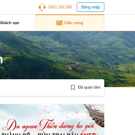
0963 266 688
Đăng nhập
 khách sạn
Cẩm nang
h
Đã quan tâm