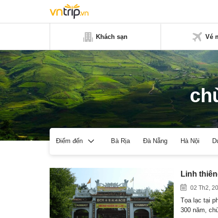
Khách sạn
Vé 
ch
Bà Rịa
Đà Nẵng
Hà Nội
D
Điểm đến
Linh thi
02 Th2, 2
Tọa lạc tại 
300 năm, c