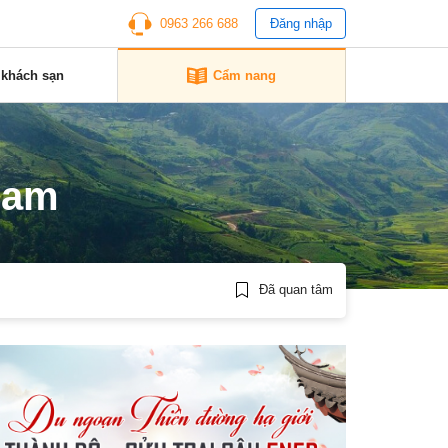
0963 266 688
Đăng nhập
 khách sạn
Cẩm nang
Nam
Đã quan tâm