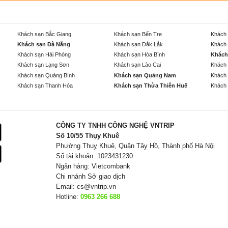
Khách sạn Bắc Giang
Khách sạn Bến Tre
Khách 
Khách sạn Đà Nẵng
Khách sạn Đắk Lắk
Khách 
Khách sạn Hải Phòng
Khách sạn Hòa Bình
Khách
Khách sạn Lạng Sơn
Khách sạn Lào Cai
Khách 
Khách sạn Quảng Bình
Khách sạn Quảng Nam
Khách 
Khách sạn Thanh Hóa
Khách sạn Thừa Thiên Huế
Khách 
CÔNG TY TNHH CÔNG NGHỆ VNTRIP
Số 10/55 Thụy Khuê
Phường Thuỵ Khuê, Quận Tây Hồ, Thành phố Hà Nội
Số tài khoản: 1023431230
Ngân hàng: Vietcombank
Chi nhánh Sở giao dịch
Email:
cs@vntrip.vn
Hotline:
0963 266 688