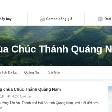
máy bay
Combo đồng giá
Deal
ùa Chúc Thánh Quảng 
u lịch Đà Lạt
Quảng Nam
Sài Gòn
êng chùa Chúc Thánh Quảng Nam
4.2K lượt xem
018
phường Tân An, Thành phố Hội An, tỉnh Quảng Nam, với tuổi đời hơn
hùa…