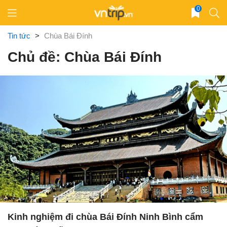
Skip
0
to
content
Tin tức
>
Chùa Bái Đính
Chủ đề: Chùa Bái Đính
Kinh nghiệm đi chùa Bái Đính Ninh Bình cẩm