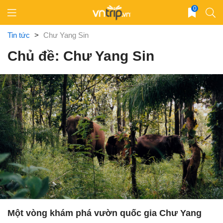
Skip
0
to
content
Tin tức
>
Chư Yang Sin
Chủ đề: Chư Yang Sin
Một vòng khám phá vườn quốc gia Chư Yang